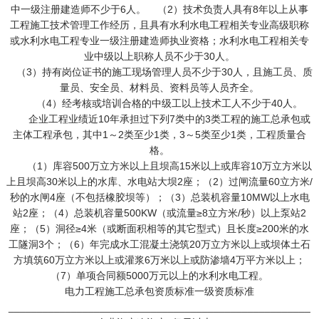
中一级注册建造师不少于6人。 （2）技术负责人具有8年以上从事
工程施工技术管理工作经历，且具有水利水电工程相关专业高级职称
或水利水电工程专业一级注册建造师执业资格；水利水电工程相关专
业中级以上职称人员不少于30人。
（3）持有岗位证书的施工现场管理人员不少于30人，且施工员、质
量员、安全员、材料员、资料员等人员齐全。
（4）经考核或培训合格的中级工以上技术工人不少于40人。
企业工程业绩近10年承担过下列7类中的3类工程的施工总承包或
主体工程承包，其中1～2类至少1类，3～5类至少1类，工程质量合
格。
（1）库容500万立方米以上且坝高15米以上或库容10万立方米以
上且坝高30米以上的水库、水电站大坝2座；（2）过闸流量60立方米/
秒的水闸4座（不包括橡胶坝等）；（3）总装机容量10MW以上水电
站2座；（4）总装机容量500KW（或流量≥8立方米/秒）以上泵站2
座；（5）洞径≥4米（或断面积相等的其它型式）且长度≥200米的水
工隧洞3个；（6）年完成水工混凝土浇筑20万立方米以上或坝体土石
方填筑60万立方米以上或灌浆6万米以上或防渗墙4万平方米以上；
（7）单项合同额5000万元以上的水利水电工程。
电力工程施工总承包资质标准一级资质标准
_____________________________________________________