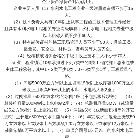
企业资产净资产1亿元以上。
企业主要人员（1）水利水电工程专业一级注册建造师不少于15
人。
（2）技术负责人具有10年以上从事工程施工技术管理工作经历，
且具有水利水电工程相关专业高级职称；水利水电工程相关专业中级
以上职称人员不少于60人。
（3）持有岗位证书的施工现场管理人员不少于50人，且施工员、
质量员、安全员、材料员、资料员等人员齐全。
（4）经考核或培训合格的中级工以上技术工人不少于70人。
企业工程业绩近10年承担过下列7类中的3类工程的施工总承包或
主体工程承包，其中1～2类至少1类，3～5类至 少1类，工程质量合
格。
（1）库容5000万立方米以上且坝高15米以上或库容1000万立方
米以上且坝高50米以上的水库、水电站大坝2座；
（2）过闸流量≥500立方米/秒的水闸4座（不包括橡胶坝等）；（3）
总装机容量100MW以上水电站2座；（4）总装机容量5MW（或流量
≥25立方米/秒）以上泵站2座；（5）洞径≥6米（或断面积相等的其它
型式）且长度≥500米的水工隧洞4个；（6）年完成水工混凝土浇筑50
万立方米以上或坝体土石方填筑120万立方米以上或灌浆12万米以上
或防渗墙8万平方米以上；（7）单项合同额1亿元以上的水利水电工
程。