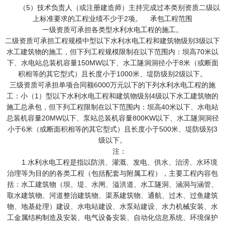
（5）技术负责人（或注册建造师）主持完成过本类别资质二级以
上标准要求的工程业绩不少于2项。 承包工程范围
一级资质可承担各类型水利水电工程的施工。
二级资质可承担工程规模中型以下水利水电工程和建筑物级别3级以下
水工建筑物的施工，但下列工程规模限制在以下范围内：坝高70米以
下、水电站总装机容量150MW以下、水工隧洞洞径小于8米（或断面
积相等的其它型式）且长度小于1000米、堤防级别2级以下。
三级资质可承担单项合同额6000万元以下的下列水利水电工程的施
工：小（1）型以下水利水电工程和建筑物级别4级以下水工建筑物的
施工总承包，但下列工程限制在以下范围内：坝高40米以下、水电站
总装机容量20MW以下、泵站总装机容量800KW以下、水工隧洞洞径
小于6米（或断面积相等的其它型式）且长度小于500米、堤防级别3
级以下。
注：
1.水利水电工程是指以防洪、灌溉、发电、供水、治涝、水环境
治理等为目的的各类工程（包括配套与附属工程），主要工程内容包
括：水工建筑物（坝、堤、水闸、溢洪道、水工隧洞、涵洞与涵管、
取水建筑物、河道整治建筑物、渠系建筑物、通航、过木、过鱼建筑
物、地基处理）建设、水电站建设、水泵站建设、水力机械安装、水
工金属结构制造及安装、电气设备安装、自动化信息系统、环境保护