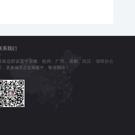
联系我们
目前总部设置于安徽、杭州、广州、成都、武汉、深圳分公
司，更多城市正在筹建中，敬请期待！