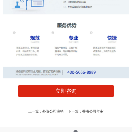
立即咨询
上一篇：
外资公司注销
下一篇：
香港公司年审